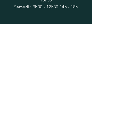
​Samedi : 9h30 - 12h30 14h - 18h
S'ABONNER
E-mail
S'abonner